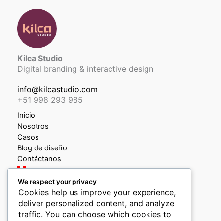
Kilca Studio
Digital branding & interactive design
info@kilcastudio.com
+51 998 293 985
Inicio
Nosotros
Casos
Blog de diseño
Contáctanos
We respect your privacy
Política de privacidad
Cookies help us improve your experience,
Política de devoluciones y reembolsos
deliver personalized content, and analyze
Libro de reclamaciones
traffic. You can choose which cookies to