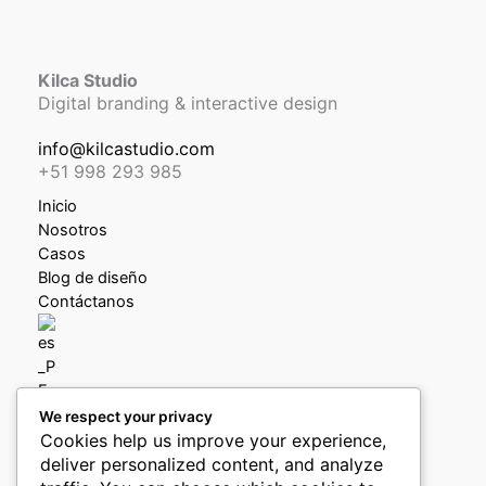
Kilca Studio
Digital branding & interactive design
info@kilcastudio.com
+51 998 293 985
Inicio
Nosotros
Casos
Blog de diseño
Contáctanos
We respect your privacy
Política de privacidad
Cookies help us improve your experience,
Política de devoluciones y reembolsos
deliver personalized content, and analyze
Libro de reclamaciones