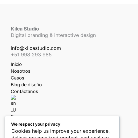
Kilca Studio
Digital branding & interactive design
info@kilcastudio.com
+51 998 293 985
Inicio
Nosotros
Casos
Blog de diseño
Contáctanos
We respect your privacy
Política de privacidad
Cookies help us improve your experience,
Política de devoluciones y reembolsos
deliver personalized content, and analyze