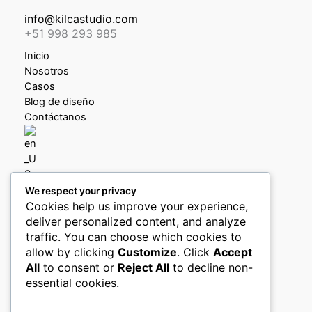
info@kilcastudio.com
+51 998 293 985
Inicio
Nosotros
Casos
Blog de diseño
Contáctanos
We respect your privacy
Política de privacidad
Cookies help us improve your experience,
Política de devoluciones y reembolsos
deliver personalized content, and analyze
Libro de reclamaciones
traffic. You can choose which cookies to
allow by clicking
Customize
. Click
Accept
Boletín (pronto)
All
to consent or
Reject All
to decline non-
essential cookies.
Ingreso clientes
Linkedin