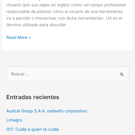
Usuario (por sus siglas en inglés) como «el campo profesional
responsable de planear cómo el usuario de una herramienta
va a percibir o interactuar con dicha herramienta». UX es el
término utilizado para describir
Read More »
B
u
s
Entradas recientes
c
a
Austral Group S.A.A. rediseño corporativo
r
Limagro
:
OIT: Cuida a quien te cuida