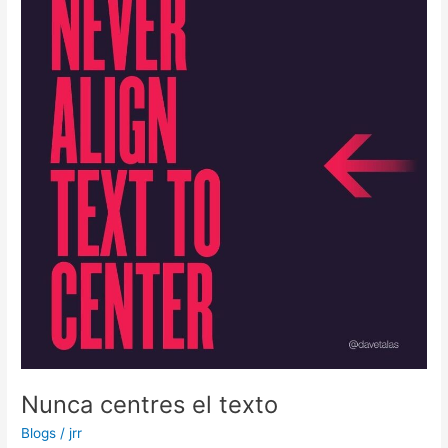
el
texto
Nunca centres el texto
Blogs
/
jrr