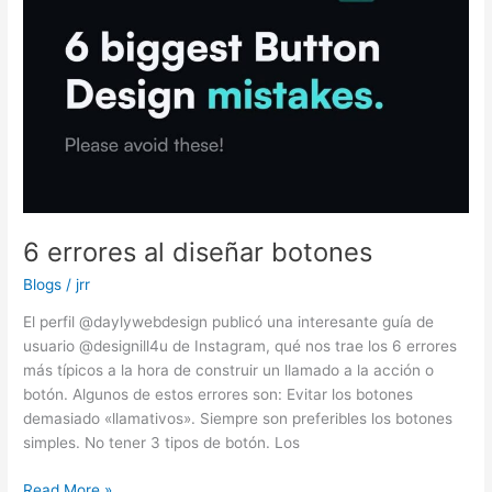
6 errores al diseñar botones
Blogs
/
jrr
El perfil @daylywebdesign publicó una interesante guía de
usuario @designill4u de Instagram, qué nos trae los 6 errores
más típicos a la hora de construir un llamado a la acción o
botón. Algunos de estos errores son: Evitar los botones
demasiado «llamativos». Siempre son preferibles los botones
simples. No tener 3 tipos de botón. Los
Read More »